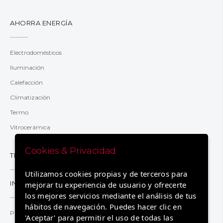
AHORRA ENERGÍA
Electrodomésticos
Iluminación
Calefacción
Climatización
Termo
Vitrocerámica
Cookies & Privacidad
TRANSPARENCIA
Utilizamos cookies propias y de terceros para
INFORMACIÓN
mejorar tu experiencia de usuario y ofrecerte
los mejores servicios mediante el análisis de tus
hábitos de navegación. Puedes hacer clic en
Preguntas y respuestas
'Aceptar' para permitir el uso de todas las