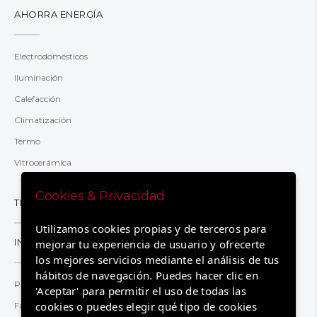
AHORRA ENERGÍA
Electrodomésticos
Iluminación
Calefacción
Climatización
Termo
Vitrocerámica
Cookies & Privacidad
TRANSPARENCIA
Utilizamos cookies propias y de terceros para
INFORMACIÓN
mejorar tu experiencia de usuario y ofrecerte
los mejores servicios mediante el análisis de tus
hábitos de navegación. Puedes hacer clic en
Preguntas y respuestas
'Aceptar' para permitir el uso de todas las
cookies o puedes elegir qué tipo de cookies
Factura 2.0TD