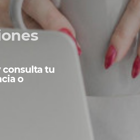
iones
y consulta tu
cia o