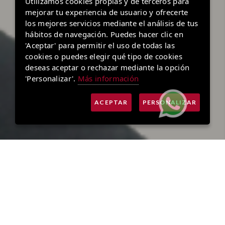
Utilizamos cookies propias y de terceros para
mejorar tu experiencia de usuario y ofrecerte
los mejores servicios mediante el análisis de tus
hábitos de navegación. Puedes hacer clic en
'Aceptar' para permitir el uso de todas las
cookies o puedes elegir qué tipo de cookies
deseas aceptar o rechazar mediante la opción
'Personalizar'.
Más información
ACEPTAR
PERSONALIZAR
VENTAJAS DE LA TARIFA
INDEXADA