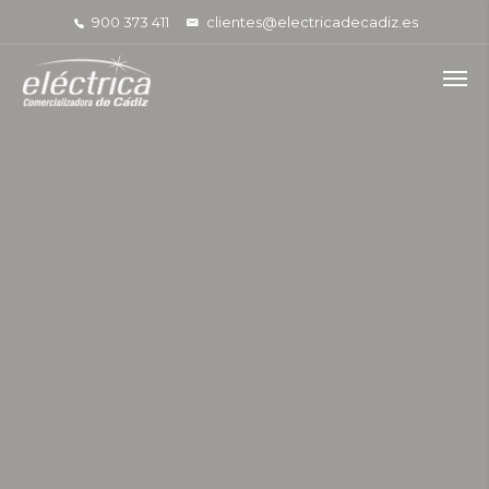
900 373 411
clientes@electricadecadiz.es