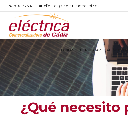
900 373 411
clientes@electricadecadiz.es
TARIFAS
CONTRATAR
ATENCIÓN A
¿Qué necesito 