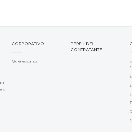
CORPORATIVO
PERFIL DEL
CONTRATANTE
Quiénes somos
¿
C
¿
jor
¿
os
¿
T
C
C