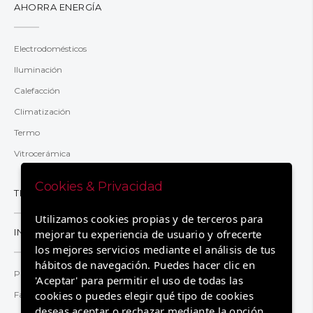
AHORRA ENERGÍA
Electrodomésticos
Iluminación
Calefacción
Climatización
Termo
Vitrocerámica
Cookies & Privacidad
TRANSPARENCIA
Utilizamos cookies propias y de terceros para
INFORMACIÓN
mejorar tu experiencia de usuario y ofrecerte
los mejores servicios mediante el análisis de tus
hábitos de navegación. Puedes hacer clic en
Preguntas y respuestas
'Aceptar' para permitir el uso de todas las
cookies o puedes elegir qué tipo de cookies
Factura 2.0TD
deseas aceptar o rechazar mediante la opción