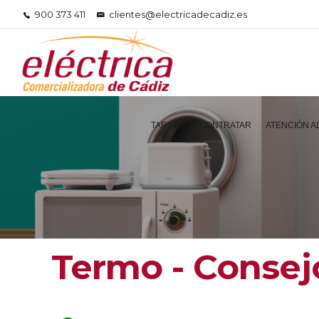
900 373 411
clientes@electricadecadiz.es
TARIFAS
CONTRATAR
ATENCIÓN A
Termo - Consej