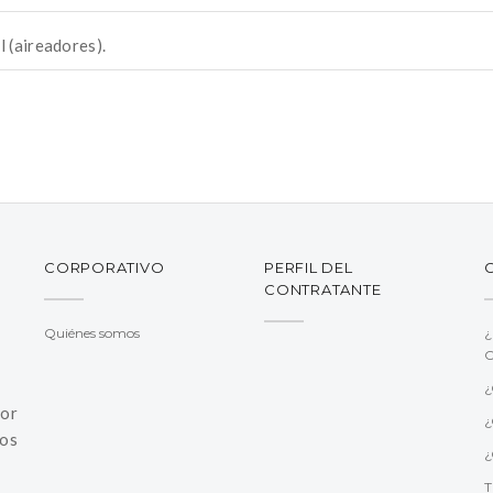
 (aireadores).
CORPORATIVO
PERFIL DEL
CONTRATANTE
Quiénes somos
¿
C
¿
jor
¿
os
¿
T