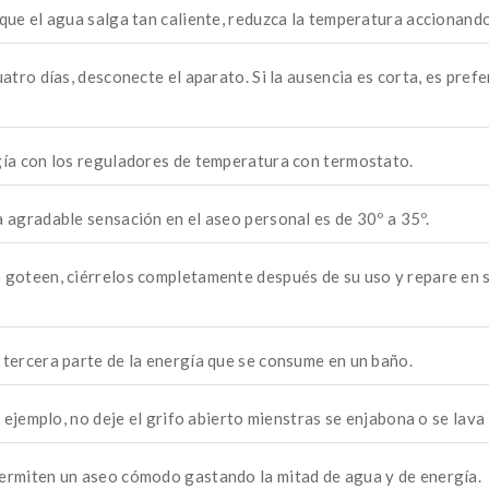
que el agua salga tan caliente, reduzca la temperatura accionand
atro días, desconecte el aparato. Si la ausencia es corta, es prefe
gía con los reguladores de temperatura con termostato.
 agradable sensación en el aseo personal es de 30º a 35º.
 goteen, ciérrelos completamente después de su uso y repare en s
tercera parte de la energía que se consume en un baño.
 ejemplo, no deje el grifo abierto mienstras se enjabona o se lava 
ermiten un aseo cómodo gastando la mitad de agua y de energía.