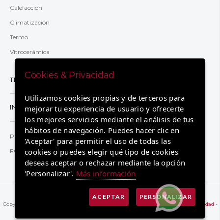
Calefacción
Climatización
Termo
Vitrocerámica
Cookies & Privacidad
TRANSPARENCIA
Utilizamos cookies propias y de terceros para
INFORMACIÓN
mejorar tu experiencia de usuario y ofrecerte
los mejores servicios mediante el análisis de tus
hábitos de navegación. Puedes hacer clic en
Preguntas y respuestas
'Aceptar' para permitir el uso de todas las
cookies o puedes elegir qué tipo de cookies
Factura 2.0TD
deseas aceptar o rechazar mediante la opción
'Personalizar'.
Más información
ACEPTAR
PERSONALIZAR
Copyright © 2026 Registrado por Eléctrica de Cádiz.
Aviso legal
-
Política de privacidad
-
Política de cookies.