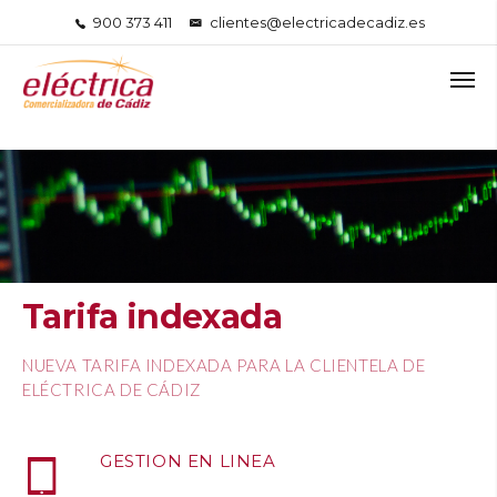
900 373 411
clientes@electricadecadiz.es
Tarifa indexada
NUEVA TARIFA INDEXADA PARA LA CLIENTELA DE
ELÉCTRICA DE CÁDIZ
GESTION EN LINEA