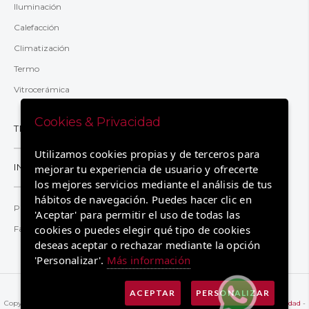
Iluminación
Calefacción
Climatización
Termo
Vitrocerámica
Cookies & Privacidad
TRANSPARENCIA
Utilizamos cookies propias y de terceros para
INFORMACIÓN
mejorar tu experiencia de usuario y ofrecerte
los mejores servicios mediante el análisis de tus
hábitos de navegación. Puedes hacer clic en
Preguntas y respuestas
'Aceptar' para permitir el uso de todas las
cookies o puedes elegir qué tipo de cookies
Factura 2.0TD
deseas aceptar o rechazar mediante la opción
'Personalizar'.
Más información
ACEPTAR
PERSONALIZAR
Copyright © 2026 Registrado por Eléctrica de Cádiz.
Aviso legal
-
Política de privacidad
-