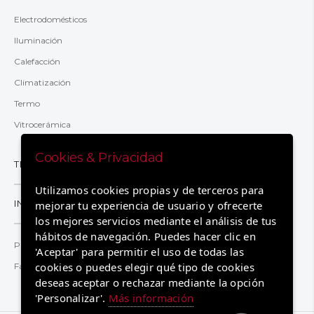
Electrodomésticos
Iluminación
Calefacción
Climatización
Termo
Vitrocerámica
Cookies & Privacidad
TRANSPARENCIA
Utilizamos cookies propias y de terceros para
INFORMACIÓN
mejorar tu experiencia de usuario y ofrecerte
los mejores servicios mediante el análisis de tus
hábitos de navegación. Puedes hacer clic en
Preguntas y respuestas
'Aceptar' para permitir el uso de todas las
cookies o puedes elegir qué tipo de cookies
Factura 2.0TD
deseas aceptar o rechazar mediante la opción
'Personalizar'.
Más información