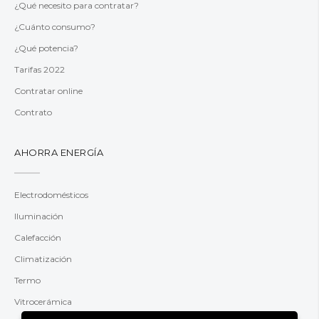
¿Qué necesito para contratar?
¿Cuánto consumo?
¿Qué potencia?
Tarifas 2022
Contratar online
Contrato
AHORRA ENERGÍA
Electrodomésticos
Iluminación
Calefacción
Climatización
Termo
Vitrocerámica