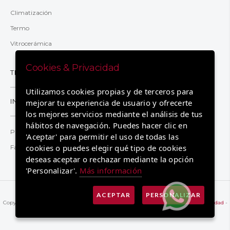
Climatización
Termo
Vitrocerámica
Cookies & Privacidad
TRANSPARENCIA
Utilizamos cookies propias y de terceros para
INFORMACIÓN
mejorar tu experiencia de usuario y ofrecerte
los mejores servicios mediante el análisis de tus
hábitos de navegación. Puedes hacer clic en
Preguntas y respuestas
'Aceptar' para permitir el uso de todas las
cookies o puedes elegir qué tipo de cookies
Factura 2.0TD
deseas aceptar o rechazar mediante la opción
'Personalizar'.
Más información
ACEPTAR
PERSONALIZAR
Copyright © 2026 Registrado por Eléctrica de Cádiz.
Aviso legal
-
Política de privacidad
-
Política de cookies.