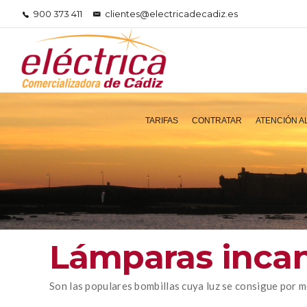
900 373 411
clientes@electricadecadiz.es
TARIFAS
CONTRATAR
ATENCIÓN A
Lámparas inca
Son las populares bombillas cuya luz se consigue por me